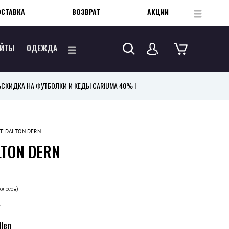
ОСТАВКА
ВОЗВРАТ
АКЦИИ
...
ЕЙТЫ
ОДЕЖДА
...
%
СКИДКА НА ФУТБОЛКИ И КЕДЫ CARIUMA 40% !
ITE DALTON DERN
LTON DERN
голосов)
т
llen