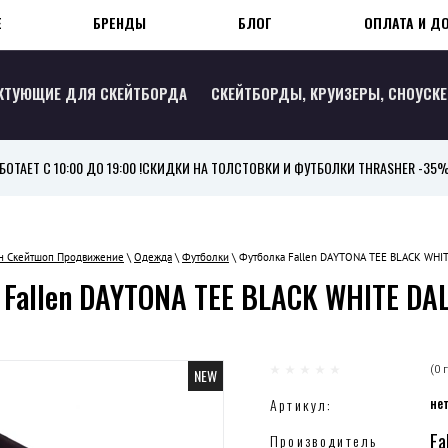
Е
БРЕНДЫ
БЛОГ
ОПЛАТА И Д
КТУЮЩИЕ ДЛЯ СКЕЙТБОРДА
СКЕЙТБОРДЫ, КРУИЗЕРЫ, СНОУСК
ТАЕТ С 10:00 ДО 19:00 !
СКИДКИ НА ТОЛСТОВКИ И ФУТБОЛКИ THRASHER -35
н Скейтшоп Продвижение
\
Одежда
\
Футболки
\ Футболка Fallen DAYTONA TEE BLACK WH
 Fallen DAYTONA TEE BLACK WHITE DA
(0 
NEW
не
Артикул:
Fa
Производитель