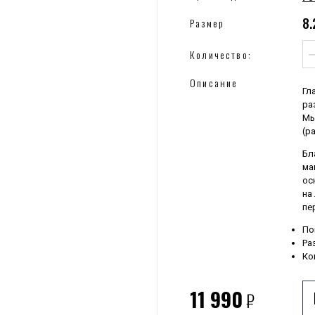
8.
Размер
Количество:
Описание
Гл
ра
Мы
(р
Бл
ма
ос
на
пе
По
Ра
Ко
11 990
₽