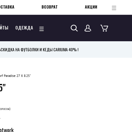
ОСТАВКА
ВОЗВРАТ
АКЦИИ
...
ЕЙТЫ
ОДЕЖДА
...
%
СКИДКА НА ФУТБОЛКИ И КЕДЫ CARIUMA 40% !
rf Paradise 27 X 8.25"
5"
голосов)
т
otwork