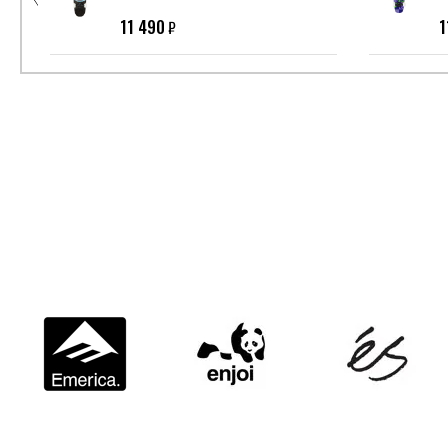
11 490
1
₽