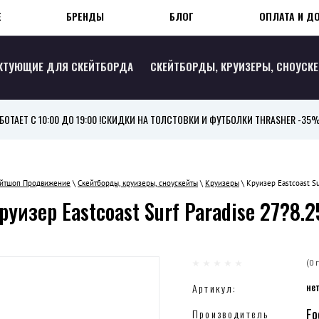
Е
БРЕНДЫ
БЛОГ
ОПЛАТА И Д
КТУЮЩИЕ ДЛЯ СКЕЙТБОРДА
СКЕЙТБОРДЫ, КРУИЗЕРЫ, СНОУСК
ТАЕТ С 10:00 ДО 19:00 !
СКИДКИ НА ТОЛСТОВКИ И ФУТБОЛКИ THRASHER -35
ейтшоп Продвижение
\
Скейтборды, круизеры, сноускейты
\
Круизеры
\ Круизер Eastcoast Su
руизер Eastcoast Surf Paradise 27?8.2
(0 
не
Артикул:
Fo
Производитель