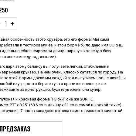
250
−
+
авная особенность этого крузера, это его форма! Мы сами
зработали и тестировали ее, и этой форме было дано имя SURFIE.
 идеально сбалансировали длину, ширину и колесную базу
асстояние между подвесками).
агодаря этому балансу вы получаете легкий, стабильный и
невренный круизер. На нем очень классно кататься по городу. На
нове этой формы доски мы каждый год выпускаем новые дизайны,
 любой вкус, просто берите ту что нравится внешне, и не
реживайте за конструкцию, будьте уверены она супер!
пуярная и красивая форма "Рыбки" она же SURFIE.
змер: 27" x 8.25" (68.6 см в длинну х 21 см в самой широкой точке).
нструкция: 7 слоев канадского клена самого высокого качества!
ПРЕДЗАКАЗ