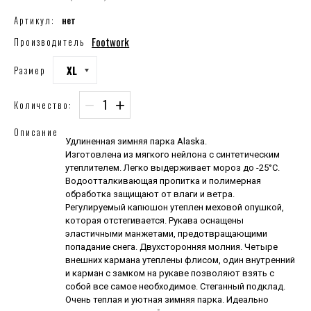
Артикул:
нет
Footwork
Производитель
XL
Размер
−
+
Количество:
Описание
Удлиненная зимняя парка Alaska.
Изготовлена из мягкого нейлона с синтетическим
утеплителем. Легко выдерживает мороз до -25°C.
Водоотталкивающая пропитка и полимерная
обработка защищают от влаги и ветра.
Регулируемый капюшон утеплен меховой опушкой,
которая отстегивается. Рукава оснащены
эластичными манжетами, предотвращающими
попадание снега. Двухсторонняя молния. Четыре
внешних кармана утеплены флисом, один внутренний
и карман с замком на рукаве позволяют взять с
собой все самое необходимое. Стеганный подклад.
Очень теплая и уютная зимняя парка. Идеально