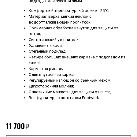
подходит для русской зимы.
Комфортный температурный режим: -25°C;
Материал верха: мягкий нейлон с
водоотталкивающей пропиткой;
Полимерная обработка изнутри для защиты от
ветра;
Синтетический утеплитель;
Удлиненный крой;
Стеганный подклад;
Четыре больших внешних кармана с подкладом из
флиса;
Карман на рукаве;
Один внутренний карман;
Регулируемый капюшон со съемным мехом;
Двухсторонняя молния;
Эластичные манжеты для защиты от снега;
Вся фурнитура с логотипом Footwork.
11 700
₽